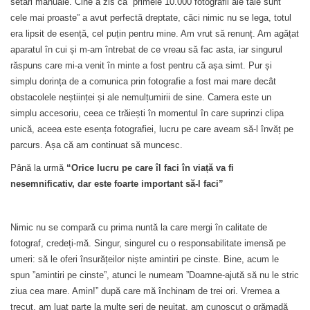
setări manuale. Cine a zis că ”primele 10.000 fotografii ale tale sunt
cele mai proaste” a avut perfectă dreptate, căci nimic nu se lega, totul
era lipsit de esență, cel puțin pentru mine. Am vrut să renunț. Am agățat
aparatul în cui și m-am întrebat de ce vreau să fac asta, iar singurul
răspuns care mi-a venit în minte a fost pentru că așa simt. Pur și
simplu dorința de a comunica prin fotografie a fost mai mare decât
obstacolele neștiinței și ale nemulțumirii de sine. Camera este un
simplu accesoriu, ceea ce trăiești în momentul în care suprinzi clipa
unică, aceea este esența fotografiei, lucru pe care aveam să-l învăț pe
parcurs. Așa că am continuat să muncesc.
Până la urmă
“Orice lucru pe care îl faci în viață va fi
nesemnificativ, dar este foarte important să-l faci”
Nimic nu se compară cu prima nuntă la care mergi în calitate de
fotograf, credeți-mă. Singur, singurel cu o responsabilitate imensă pe
umeri: să le oferi însurățeilor niște amintiri pe cinste. Bine, acum le
spun ”amintiri pe cinste”, atunci le numeam ”Doamne-ajută să nu le stric
ziua cea mare. Amin!” după care mă închinam de trei ori. Vremea a
trecut, am luat parte la multe seri de neuitat, am cunoscut o grămadă