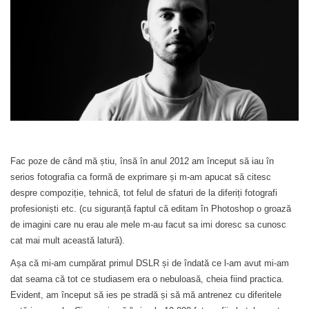
Fac poze de când mă știu, însă în anul 2012 am început să iau în
serios fotografia ca formă de exprimare și m-am apucat să citesc
despre compoziție, tehnică, tot felul de sfaturi de la diferiți fotografi
profesioniști etc. (cu siguranță faptul că editam în Photoshop o groază
de imagini care nu erau ale mele m-au facut sa imi doresc sa cunosc
cat mai mult această latură).
Așa că mi-am cumpărat primul DSLR și de îndată ce l-am avut mi-am
dat seama că tot ce studiasem era o nebuloasă, cheia fiind practica.
Evident, am început să ies pe stradă și să mă antrenez cu diferitele