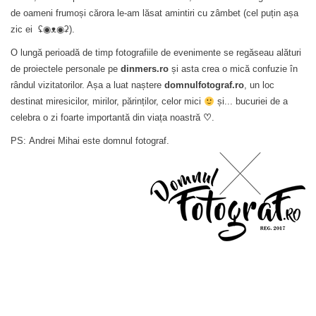
de oameni frumoși cărora le-am lăsat amintiri cu zâmbet (cel puțin așa
zic ei
ʢ◉ᴥ◉ʡ
).
O lungă perioadă de timp fotografiile de evenimente se regăseau alături
de proiectele personale pe
dinmers.ro
și asta crea o mică confuzie în
rândul vizitatorilor. Așa a luat naștere
domnulfotograf.ro
, un loc
destinat miresicilor, mirilor, părinților, celor mici
și... bucuriei de a
celebra o zi foarte importantă din viața noastră
♡
.
PS: Andrei Mihai este domnul fotograf.