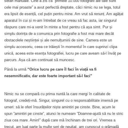
setări manuale. Cine a zis că ”primele 10.000 fotografii ale tale sunt
cele mai proaste” a avut perfectă dreptate, căci nimic nu se lega, totul
era lipsit de esență, cel puțin pentru mine. Am vrut să renunț. Am agățat
aparatul în cui și m-am întrebat de ce vreau să fac asta, iar singurul
răspuns care mi-a venit în minte a fost pentru că așa simt. Pur și
simplu dorința de a comunica prin fotografie a fost mai mare decât
obstacolele neștiinței și ale nemulțumirii de sine. Camera este un
simplu accesoriu, ceea ce trăiești în momentul în care suprinzi clipa
unică, aceea este esența fotografiei, lucru pe care aveam să-l învăț pe
parcurs. Așa că am continuat să muncesc.
Până la urmă
“Orice lucru pe care îl faci în viață va fi
nesemnificativ, dar este foarte important să-l faci”
Nimic nu se compară cu prima nuntă la care mergi în calitate de
fotograf, credeți-mă. Singur, singurel cu o responsabilitate imensă pe
umeri: să le oferi însurățeilor niște amintiri pe cinste. Bine, acum le
spun ”amintiri pe cinste”, atunci le numeam ”Doamne-ajută să nu le stric
ziua cea mare. Amin!” după care mă închinam de trei ori. Vremea a
trecut, am luat parte la multe seri de neuitat, am cunoscut o grămadă