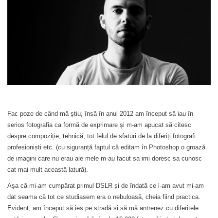
Fac poze de când mă știu, însă în anul 2012 am început să iau în
serios fotografia ca formă de exprimare și m-am apucat să citesc
despre compoziție, tehnică, tot felul de sfaturi de la diferiți fotografi
profesioniști etc. (cu siguranță faptul că editam în Photoshop o groază
de imagini care nu erau ale mele m-au facut sa imi doresc sa cunosc
cat mai mult această latură).
Așa că mi-am cumpărat primul DSLR și de îndată ce l-am avut mi-am
dat seama că tot ce studiasem era o nebuloasă, cheia fiind practica.
Evident, am început să ies pe stradă și să mă antrenez cu diferitele