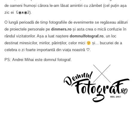
de oameni frumoși cărora le-am lăsat amintiri cu zâmbet (cel puțin așa
zic ei
ʢ◉ᴥ◉ʡ
).
O lungă perioadă de timp fotografiile de evenimente se regăseau alături
de proiectele personale pe
dinmers.ro
și asta crea o mică confuzie în
rândul vizitatorilor. Așa a luat naștere
domnulfotograf.ro
, un loc
destinat miresicilor, mirilor, părinților, celor mici
și... bucuriei de a
celebra o zi foarte importantă din viața noastră
♡
.
PS: Andrei Mihai este domnul fotograf.