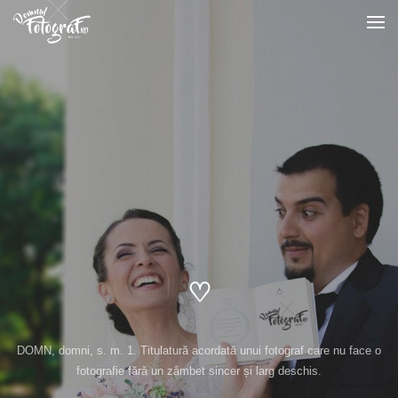
♡
DOMN, domni, s. m. 1. Titulatură acordată unui fotograf care nu face o
fotografie fără un zâmbet sincer și larg deschis.