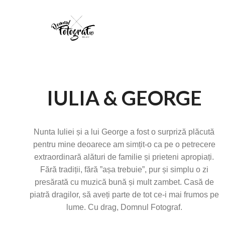
IULIA & GEORGE
Nunta Iuliei și a lui George a fost o surpriză plăcută
pentru mine deoarece am simțit-o ca pe o petrecere
extraordinară alături de familie și prieteni apropiați.
Fără tradiții, fără ”așa trebuie”, pur și simplu o zi
presărată cu muzică bună și mult zambet. Casă de
piatră dragilor, să aveți parte de tot ce-i mai frumos pe
lume. Cu drag, Domnul Fotograf.