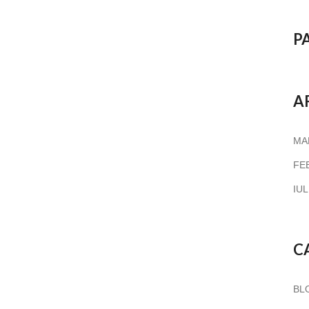
P
A
MA
FE
IUL
C
BL