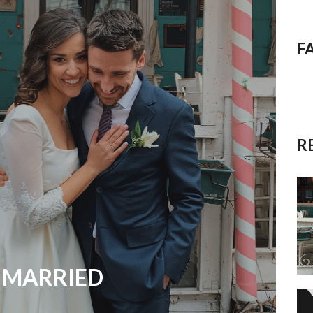
F
R
 MARRIED