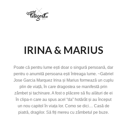
IRINA & MARIUS
Poate că pentru lume ești doar o singură persoană, dar
pentru o anumită persoana ești întreaga lume. ~Gabriel
Jose Garcia Marquez Irina și Marius formează un cuplu
plin de viață, în care dragostea se manifestă prin
zâmbet și tachinare. A fost o plăcere să fiu alături de ei
în clipa-n care au spus acel “da” hotărât și au început
un nou capitol în viața lor. Como se dici… Casă de
piatră, dragilor. Să fiți mereu cu zâmbetul pe buze.