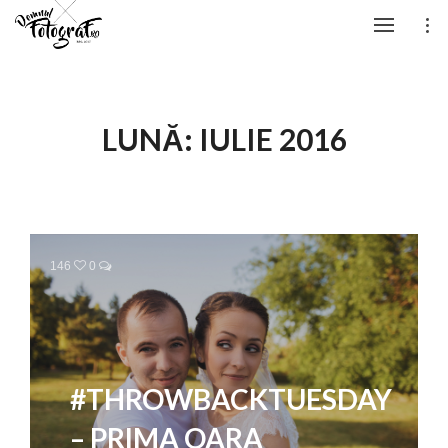
LUNĂ:
IULIE 2016
146
0
#THROWBACKTUESDAY
– PRIMA OARA