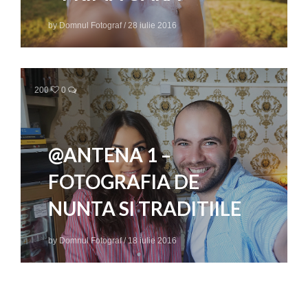
by
Domnul Fotograf
/
28 iulie 2016
200
0
@ANTENA 1 –
FOTOGRAFIA DE
NUNTA SI TRADITIILE
by
Domnul Fotograf
/
18 iulie 2016