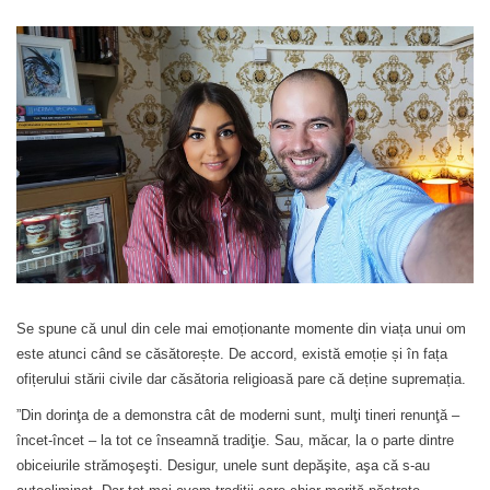
Se spune că unul din cele mai emoționante momente din viața unui om
este atunci când se căsătorește. De accord, există emoție și în fața
ofițerului stării civile dar căsătoria religioasă pare că deține supremația.
”Din dorinţa de a demonstra cât de moderni sunt, mulţi tineri renunţă –
încet-încet – la tot ce înseamnă tradiţie. Sau, măcar, la o parte dintre
obiceiurile strămoşeşti. Desigur, unele sunt depăşite, aşa că s-au