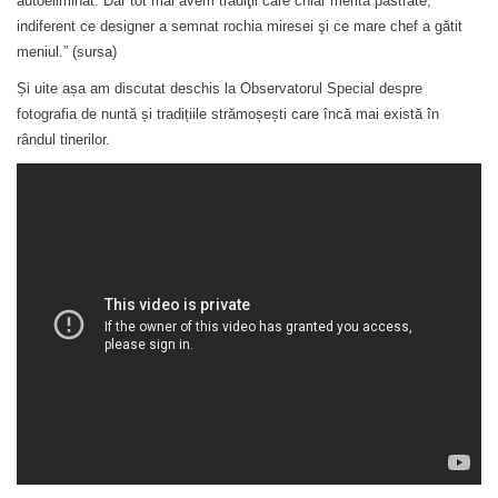
autoeliminat. Dar tot mai avem tradiţii care chiar merită păstrate,
indiferent ce designer a semnat rochia miresei şi ce mare chef a gătit
meniul.” (
sursa
)
Și uite așa am discutat deschis la Observatorul Special despre
fotografia de nuntă și tradițiile strămoșești care încă mai există în
rândul tinerilor.