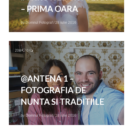
– PRIMA OARA
by
Domnul Fotograf
/
28 iulie 2016
200
0
@ANTENA 1 –
FOTOGRAFIA DE
NUNTA SI TRADITIILE
by
Domnul Fotograf
/
18 iulie 2016